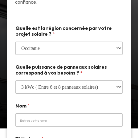
confiance.
c
c
Quelle est la région concernée par votre
o
o
projet solaire ?
*
n
n
c
c
e
e
r
r
n
n
é
é
Quelle puissance de panneaux solaires
e
e
correspond à vos besoins ?
*
p
p
a
a
n
n
n
n
e
e
a
a
Nom
*
u
u
x
x
*
E
-
m