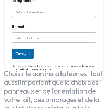
Téléphone
*
a
i
l
E-mail
*
Envoyer
Nous protégeons votre vie privée. Les données partagées sont cryptées et
envoyées via un réseau sécurisé.
Choisir le bon installateur est tout
aussi important que le choix des
panneaux et de l’orientation de
votre toit, des ombrages et de la